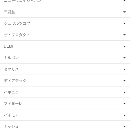
ニューウェイジャパン
三資堂
シュワルツコフ
ザ・プロダクト
DEMI
ミルボン
タマリス
ディアテック
ハホニコ
フィヨーレ
パイモア
ナッシュ