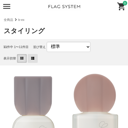
0
全商品
b-ex
スタイリング
11
件中 1〜11件目
並び替え
表示切替