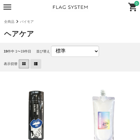
0
全商品
パイモア
ヘアケア
19
件中 1〜19件目
並び替え
表示切替