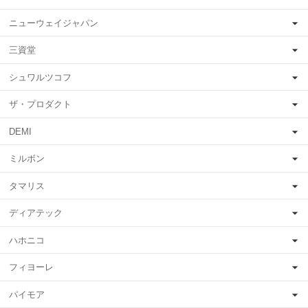
ニューウェイジャパン
三資堂
シュワルツコフ
ザ・プロダクト
DEMI
ミルボン
タマリス
ディアテック
ハホニコ
フィヨーレ
パイモア