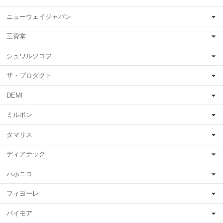
ニューウェイジャパン
三資堂
シュワルツコフ
ザ・プロダクト
DEMI
ミルボン
タマリス
ディアテック
ハホニコ
フィヨーレ
パイモア