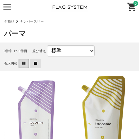
0
全商品
ナンバースリー
パーマ
9
件中 1〜9件目
並び替え
表示切替