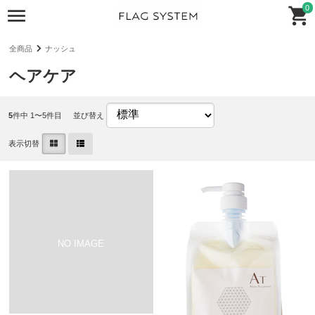
0
全商品
ナッシュ
ヘアケア
5
件中 1〜5件目
並び替え
表示切替