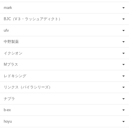
mark
BJC（V３・ラッシュアディクト）
ufv
中野製薬
イクシオン
Mプラス
レドキシング
リンクス（パイラシリーズ）
ナプラ
b-ex
hoyu