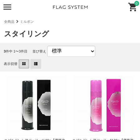
0
全商品
ミルボン
スタイリング
3
件中 1〜3件目
並び替え
表示切替