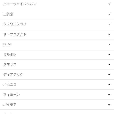
ニューウェイジャパン
三資堂
シュワルツコフ
ザ・プロダクト
DEMI
ミルボン
タマリス
ディアテック
ハホニコ
フィヨーレ
パイモア