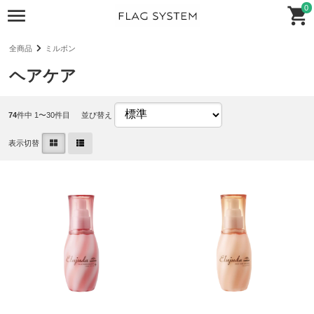
0
全商品
ミルボン
ヘアケア
74
件中 1〜30件目
並び替え
表示切替