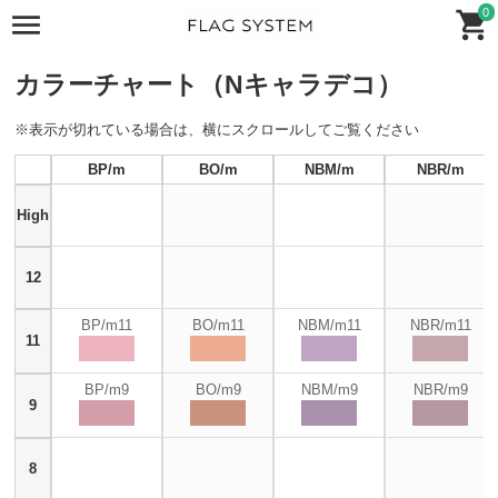
0
カラーチャート（Nキャラデコ）
※表示が切れている場合は、横にスクロールしてご覧ください
BP/m
BO/m
NBM/m
NBR/m
High
12
BP/m11
BO/m11
NBM/m11
NBR/m11
11
BP/m9
BO/m9
NBM/m9
NBR/m9
9
8