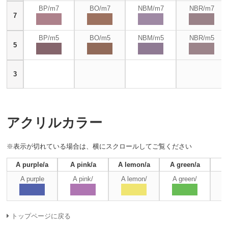
BP/m7
BO/m7
NBM/m7
NBR/m7
7
BP/m5
BO/m5
NBM/m5
NBR/m5
5
3
アクリルカラー
※表示が切れている場合は、横にスクロールしてご覧ください
A purple/a
A pink/a
A lemon/a
A green/a
A
A purple
A pink/
A lemon/
A green/
A
トップページに戻る