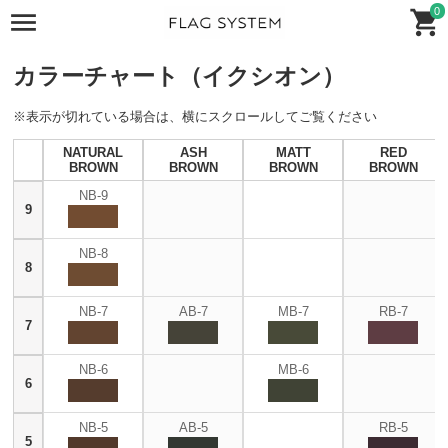
0
カラーチャート（イクシオン）
※表示が切れている場合は、横にスクロールしてご覧ください
NATURAL
ASH
MATT
RED
BROWN
BROWN
BROWN
BROWN
NB-9
9
NB-8
8
NB-7
AB-7
MB-7
RB-7
7
NB-6
MB-6
6
NB-5
AB-5
RB-5
5