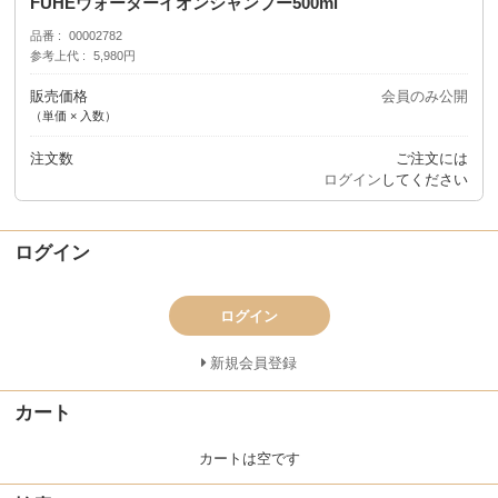
FUHEウォーターイオンシャンプー500ml
品番
00002782
参考上代
5,980円
販売価格
会員のみ公開
（単価 × 入数）
注文数
ご注文には
ログイン
してください
ログイン
ログイン
新規会員登録
カート
カートは空です