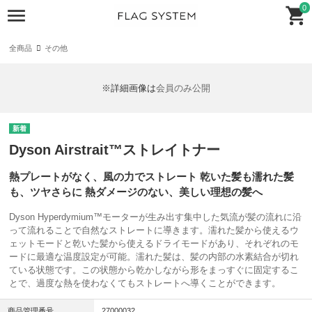
0
全商品
その他
※詳細画像は
会員のみ公開
Dyson Airstrait™ストレイトナー
熱プレートがなく、風の力でストレート 乾いた髪も濡れた髪
も、ツヤさらに 熱ダメージのない、美しい理想の髪へ
Dyson Hyperdymium™モーターが生み出す集中した気流が髪の流れに沿
って流れることで自然なストレートに導きます。濡れた髪から使えるウ
ェットモードと乾いた髪から使えるドライモードがあり、それぞれのモ
ードに最適な温度設定が可能。濡れた髪は、髪の内部の水素結合が切れ
ている状態です。この状態から乾かしながら形をまっすぐに固定するこ
とで、過度な熱を使わなくてもストレートへ導くことができます。
商品管理番号
27000032